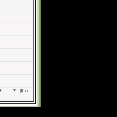
录
下一页 >>