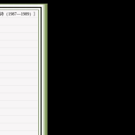
（1987—1989）〗