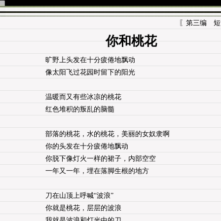
〖第三编 短诗
你和桃花
旷野上头发在十分疲倦地飘动
像太阳飞过花园时留下的阳光
温暖而又有些冰凉的桃花
红色堆积的叛乱的脑髓
部落的桃花，水的桃花，美丽的女奴隶啊
你的头发在十分疲倦地飘动
你脱下像灯火一样的裙子，内部空空
一年又一年，埋在落脚生根的地方
刀在山顶上呼喊“波浪”
你就是桃花，层层的波浪
我就是波浪和灯光中的刀