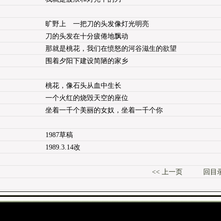
旷野上 一把刀的头发像灯光明亮
刀的头发在十分疲倦地飘动
那就是桃花，我们在愤怒的河谷滋生的欲望
围着夕阳下建设简陋的家乡
桃花，像石头从血中生长
一个火红的烧毁天空的座位
坐着一千个美丽的女奴，坐着一千个你
1987草稿
1989.3.14改
<< 上一页
回目