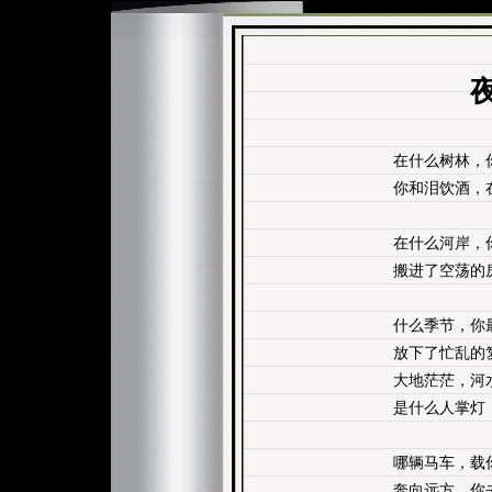
在什么树林，
你和泪饮酒，
在什么河岸，
搬进了空荡的
什么季节，你
放下了忙乱的
大地茫茫，河
是什么人掌灯
哪辆马车，载
奔向远方，你