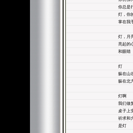
你总是
灯，你
掌在我
灯，月
亮起的
和眼睛
灯
躲在山
躲在北
灯啊
我们做
桌子上
祈求和
是灯