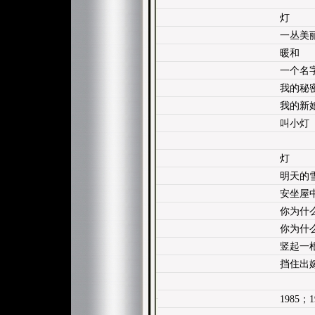
灯
一丛美
暖和
一个名
我的秘
我的新
叫小灯
灯
明天的
安坐屋
你为什
你为什
竖起一
挡住出
1985；1