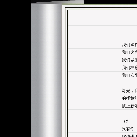
我们坐
我们火
我们做
我们栖
我们安
灯光，
的橘黄
披上新
（灯
只有你
你仿佛