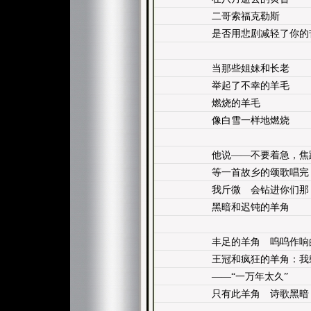
二哥索福克勒斯
是否用悲剧减轻了你的
当那些姐妹和长老
举起了不幸的羊毛
燃烧的羊毛
像白雪一样地燃烧
他说——不要着急，焦
等一首故乡的颂歌唱完
我斤微 会钻进你们那
黑暗和迟钝的羊角
丰足的羊角 呜呜作响
王冠和疯狂的羊角：我
——“一万年太久”
只有此羊角 诗歌黑暗