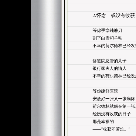
2.怀念 或没有收获
等你手拿钝镰刀
割下白雪和羊毛
不幸的荷尔德林已经发
修道院总管的儿子
银行家夫人的情人
不幸的荷尔德林已经发
等你建好医院
安放好一张又一张病床
荷尔德林就躺在第一张
经历没有收获的日子
那是幸福的
——“收获即苦难。”