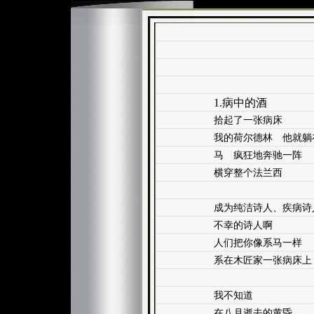
1.病中的酒
拾起了一张病床
我的荷尔德林 他就躺
马 疯狂地奔驰一阵
横穿整个法兰西
成为纯洁诗人、疾病诗
不幸的诗人啊
人们把你像系马一样
系在木匠家一张病床上
我不知道
在八月逝去的黄昏