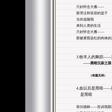
只好怀念大雁——
那哭泣和笑容的篮子
当你追随我
来到人类的生活
只好怀念大雁——
那被黄昏染红的肉体的
3.牧羊人的舞蹈—
——黑暗沉寂之国
（有题无诗）
4.血以后是黑暗—
是黑暗
荷尔德林——告诉我那