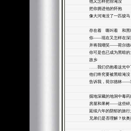
他又怎样把你淹没
把你拥进他的怀抱
像大河淹没了一匹骏马
存在着 嘶叫着 和黑
你——现在又怎样在深
并将我嘲笑——荷尔德
你可是也已成为黑暗的
故乡
……我们仍抱着这光中
他们终究要被黑暗淹没
告诉我，荷尔德林——
掘地深藏的地洞中毒药
房屋和果树——这些碎
延续六年的阴郁的旅行
兄弟们是否理解？狄奥