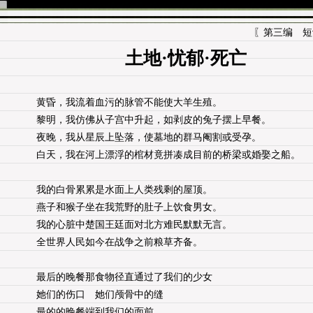
〖第三编 短诗
土地·忧郁·死亡
黄昏，我流着血污的脉管不能使大羊生殖。
黎明，我仿佛从子宫中升起，如剥皮的兔子摆上早餐。
夜晚，我从星辰上坠落，使墓地的群马阉割或受孕。
白天，我在河上漂浮的棺材竟拼凑成目前的桥梁或婚娶之船。
我的白骨累累是水面上人类残剩的屋顶。
燕子和猴子坐在我荒野的肚子上饮食男女。
我的心脏中楚国王廷面对北方难民默默无言。
全世界人民如今在战争之前粮草齐备。
最后的晚餐那食物径直通过了我们的少女
她们的伤口 她们颅骨中的缝
最的的晚餐端到我们的面前