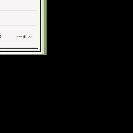
录
下一页 >>