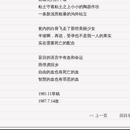
粘土守着粘土之上小小的陶器作坊
一条肤浅而粗暴的沟外站立
瓮内的白骨飞走了那些美丽少女
半坡啊，再说，受孕也不是我一人的果实
实在需要死亡的配合
盲目的语言中有血和命运
而俘虏回乡
自由的血也有死亡的血
智慧的血也有罪恶的血
1985.11草稿
1987.7.14改
<< 上一页
回目