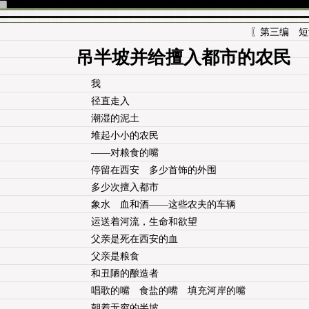
〖第三编 短诗
吊半坡并给擅入都市的农民
我
径直走入
潮湿的泥土
堆起小小的农民
——对粮食的嘴
停留在西安 多少首饰的外围
多少次擅入都市
象水 血和酒——这些农夫的车辆
运送着河流，生命和欲望
父亲是死在西安的血
父亲是粮食
和丑陋的酿造者
唱歌的嘴 食盐的嘴 填充河岸的嘴
朝着无穷的半坡