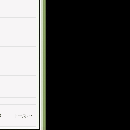
录
下一页 >>