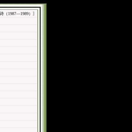
（1987—1989）〗