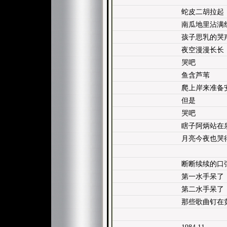
蛇皮二胡拉起
南瓜地里沾满
孩子思乳的哭
夜空漫漫长长
哭吧
鱼含芦苇
爬上岸来准备
但是
哭吧
瞎子阿炳站在
月亮今夜也哭
断断续续的口
第一水手呆了
第二水手呆了
那些歌曲钉在