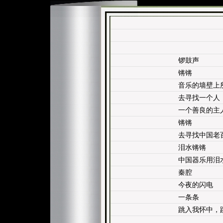
锣鼓声
锵锵
音乐的墙壁上
去寻找一个人
一个善良的主
锵锵
去寻找中国老
泪水锵锵
中国器乐用泪
秦腔
今夜的闪电
一条条
跳入我怀中，